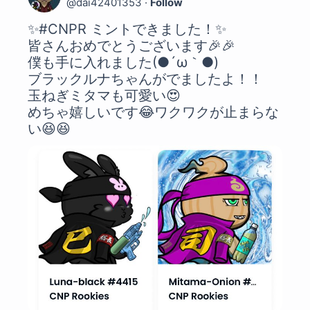
@
dai42401353
·
Follow
✨
#CNPR
 ミントできました！✨

皆さんおめでとうございます🎉🎉

僕も手に入れました(●´ω｀●) 

ブラックルナちゃんがでましたよ！！

玉ねぎミタマも可愛い😍

めちゃ嬉しいです😂ワクワクが止まらな
い😆😆 