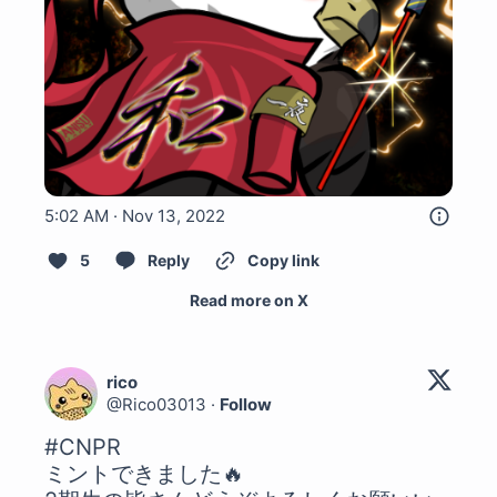
5:02 AM · Nov 13, 2022
5
Reply
Copy link
Read more on X
rico
@
Rico03013
·
Follow
#CNPR
ミントできました🔥
