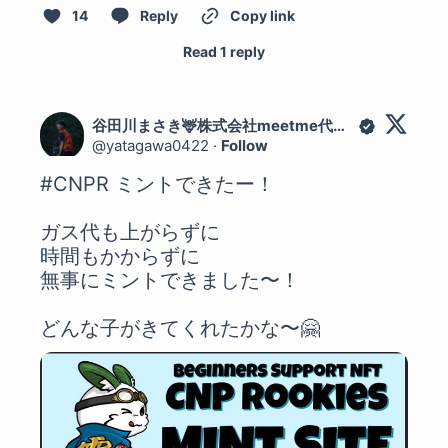
14
Reply
Copy link
Read 1 reply
谷田川まさき🦌株式会社meetme代表/猟師
@
yatagawa0422
·
Follow
#CNPR
 ミントできたー！

ガス代も上がらずに

時間もかからずに

無事にミントできました〜！

どんな子がきてくれたかな〜🤗 