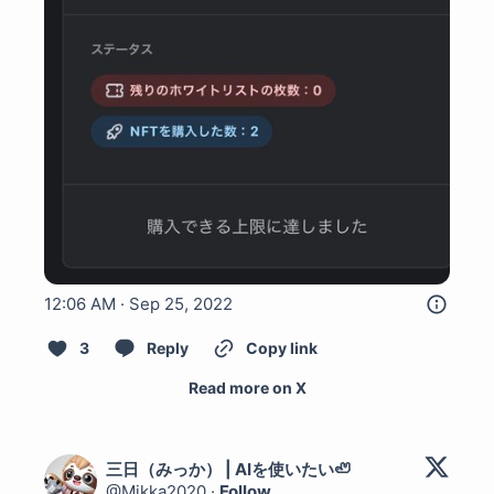
12:06 AM · Sep 25, 2022
3
Reply
Copy link
Read more on X
三日（みっか） | AIを使いたい🦥
@
Mikka2020
·
Follow