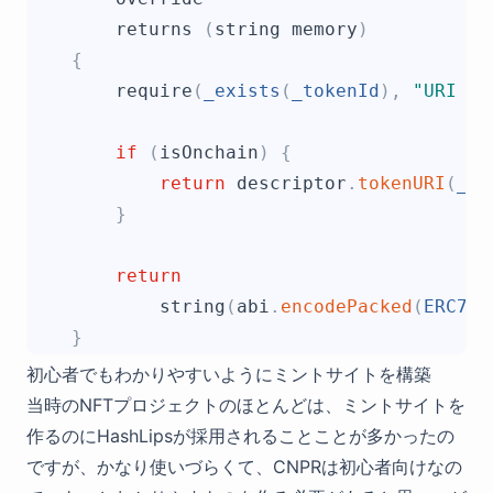
returns
(
string
memory
)
{
require
(
_exists
(
_tokenId
)
,
"
URI qu
if
(
isOnchain
)
{
return
descriptor
.
tokenURI
(
_to
}
return
string
(
abi
.
encodePacked
(
ERC721
}
初心者でもわかりやすいようにミントサイトを構築
当時のNFTプロジェクトのほとんどは、ミントサイトを
作るのにHashLipsが採用されることことが多かったの
ですが、かなり使いづらくて、CNPRは初心者向けなの